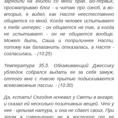
зарядили на гнилой со мной брак. Во-первых,
просматриваю блог - и читаю про озноб, а во-
вторых, я видел, как Настя неестественно
общается со мной. Когда человек испытывает
к тебе интерес - он общается не так, а когда
не испытывает - он не общается вообще.
Может быть, Саша и поприличнее Насти,
потому как балаганить отказалась, а Настя -
согласилась. - (10:25)
Температура 35,5. Обхаживающий Джессику
ублюдок собрался выдать ее за себя замуж,
оттого мне с такою прытью подыскиваются
всевозможные пассии. - (10:30)
Да, кстати! Сегодня ночевал у Светы в ангаре,
и сказал ей несколько позитивных вещей. Что у
нее - цельная натура, и она не сдает своих. При
этом я совершенно не в восторге от ее