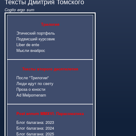
Тексты Дмитрия Томского
Cogito ergo sum
Карта сайта
Трилогия
Этический портфель
Подвисший курсовик
Liber de ente
Мысли внаброс
Тексты второго десятилетия
После "Трилогии"
Люди идут по свету
Проза о юности
Ad Melpomenam
Post annum MMXVI. Парасоматика
Блог балагана: 2023
Блог балагана: 2024
Блог балагана: 2025