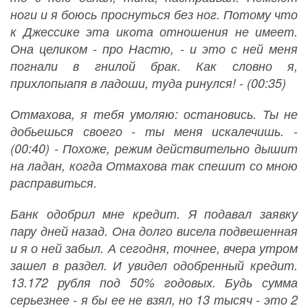
ноги и я боюсь проснуться без ног. Потому что
к Джессике эта икота отношения не имеет.
Она целиком - про Настю, - и это с ней меня
погнали в гнилой брак. Как словно я,
прихлопыапя в ладоши, туда ринулся! - (00:35)
Отмахова, я тебя умоляю: остановись. Ты не
добьешься своего - ты меня искалечишь. -
(00:40) - Похоже, режим действительно дышит
на ладан, когда Отмахова так спешит со мною
расправиться.
Банк одобрил мне кредит. Я подавал заявку
пару дней назад. Она долго висела подвешенная
и я о ней забыл. А сегодня, точнее, вчера утром
зашел в раздел. И увидел одобренный кредит.
13.172 рубля под 50% годовых. Будь сумма
серьезнее - я бы ее не взял, но 13 тысяч - это 2