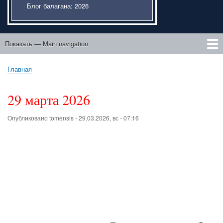
Блог балагана: 2026
Показать — Main navigation
Main
navigation
Главная
Этический портфель
Подвисший курсовик
Liber de ente
Мысли внаброс
После "Трилогии"
Люди идут по свету
Проза о юности
Парасоматика
К Музе
Главная
Строка
навигации
29 марта 2026
Опубликовано
tomensis
-
29.03.2026, вс - 07:16