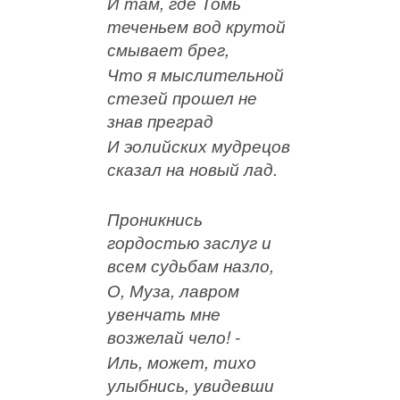
И там, где Томь
теченьем вод крутой
смывает брег,
Что я мыслительной
стезей прошел не
знав преград
И эолийских мудрецов
сказал на новый лад.
Проникнись
гордостью заслуг и
всем судьб
а
м назло,
О, Муза, лавром
увенчать мне
возжелай чело! -
Иль, может, тихо
улыбнись, увидевши