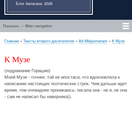
Блог балагана: 2026
Показать — Main navigation
Main
navigation
Главная
Этический портфель
Подвисший курсовик
Liber de ente
Мысли внаброс
После "Трилогии"
Люди идут по свету
Проза о юности
Парасоматика
К Музе
Главная
Тексты второго десятилетия
Ad Melpomenam
К Музе
Строка
навигации
К Музе
(подражание Горацию)
Моей Музе - точнее, той ее ипостаси, что вдохновляла к
написанию настоящих поэтических строк. Чем дальше идет
время, тем очевиднее проникаюсь: писала она - не я, не она
- сам не написал бы наверняка)).