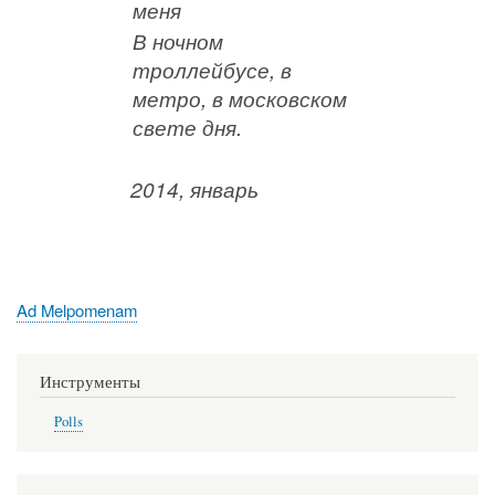
меня
В ночном
троллейбусе, в
метро, в московском
свете дня.
2014, январь
Термин
Ad Melpomenam
таксономии
Инструменты
Polls