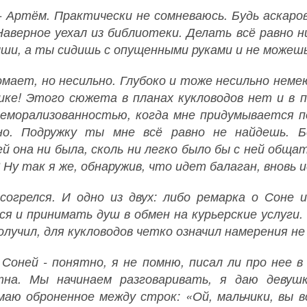
- Артём. Практически не сомневаюсь. Будь аскаровс
 Наверное уехал из библиотеки. Делать всё равно н
ши, а ты сидишь с опущенными руками и не можешь
омает, но несильно. Глубоко и тоже несильно неме
ике! Этого сюжета в планах кукловодов нет и в
деморализованностью, когда мне придумывается п
но. Подружку ты мне всё равно не найдешь. Б
ей она ни была, сколь ни легко было бы с ней общ
Ну так я же, обнаружив, что идет балаган, вновь и
согрелся. И одно из двух: либо ремарка о Соне
ся и принимать душ в обмен на курьерские услуги.
олучил, для кукловодов четко означил намерения не 
 Соней - понятно, я не помню, писал ли про нее в
тна. Мы начинаем разговаривать, я даю девуш
маю оброненное между строк: «Ой, мальчики, вы в