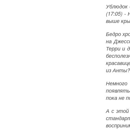
Ублюдок 
(17:05) -
выше кры
Бедро хр
на Джесс
Терри и 
бесполез
красавиц
из Анты? 
Немного 
появлять
пока не п
А с этой
стандар
восприни