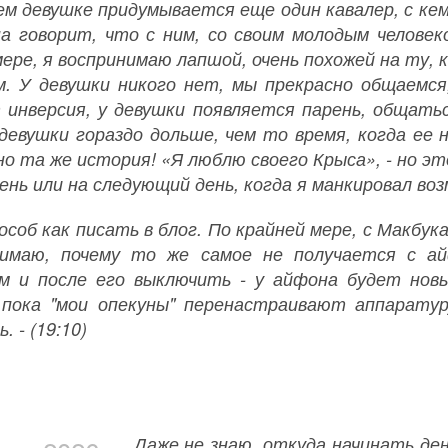
ем девушке придумывается еще один кавалер, с кем
на говорит, что с ним, со своим молодым человек
мере, я воспринимаю лапшой, очень похожей на ту,
м. У девушки никого нет, мы прекрасно общаемся
 инверсия, у девушки появляется парень, общать
 девушки гораздо дольше, чем то время, когда ее 
о та же история! «Я люблю своего Крыса», - но эт
ень или на следующий день, когда я манкировал воз
особ как писать в блог. По крайней мере, с Макбук
нимаю, почему то же самое не получается с а
м и после его выключить - у айфона будет нов
 пока "мои опекуны" перенастраивают аппарату
. - (19:10)
Даже не знаю, откуда начинать де