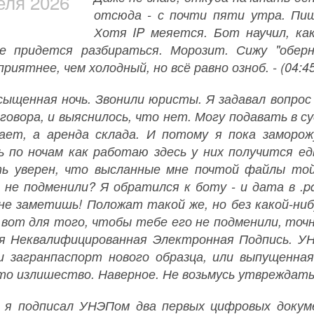
еля 2026
отсюда - с почти пяти утра. Пи
Хотя IP меяется. Бот научил, как
 придется разбираться. Морозит. Сижу "оберн
риятнее, чем холодный, но всё равно озноб. - (04:45
сыщенная ночь. Звонили юристы. Я задавал вопрос 
говора, и выяснилось, что нет. Могу подавать в су
ает, а аренда склада. И потому я пока заморо
 по ночам как работаю здесь у них получится едв
ь уверен, что высланные мне почтой файлы то
е не подменили? Я обратился к боту - и дата в .p
 не заметишь! Положат такой же, но без какой-ниб
И вот для того, чтобы тебе его не подменили, точ
я Неквалифицированная Электронная Подпись. УН
и загранпаспорт нового образца, или выпущенн
то излишество. Наверное. Не возьмусь утвреждать. 
 я подписал УНЭПом два первых цифровых докуме