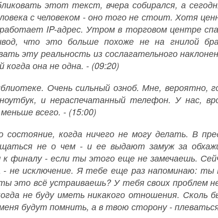
бликовать этот текст, вчера собирался, а сегод
ловека с человеком - оно того не стоит. Хотя цен
 работает IP-адрес. Утром в торговом центре спал 
вод, что это больше похоже не на гнилой бра
вать эту реальность из сослагательного наклонен
 когда она не одна. - (09:20)
иблиотеке. Очень сильный озноб. Мне, вероятно,
 ноутбук, и нераспечатанный телефон. У нас, вр
еньше всего. - (15:00)
 состояние, когда ничего не могу делать. В пре
щаться не о чем - и ее выдают замуж за обхаж
 к финалу - если ты этого еще не замечаешь. Сейч
 - не исключение. Я тебе еще раз напоминаю: ты 
 ты это всё устраиваешь? У тебя своих проблем н
когда не буду иметь никакого отношения. Сколь б
меня будут помнить, а в твою сторону - плеваться 