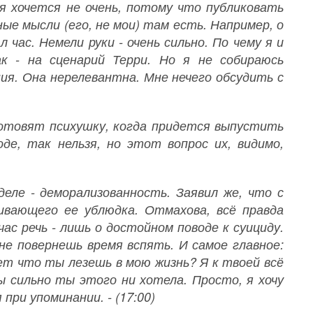
ня хочется не очень, потому что публиковать
ные мысли (его, не мои) там есть. Например, о
час. Немели руки - очень сильно. По чему я и
к - на сценарий Терри. Но я не собираюсь
ия. Она нерелевантна. Мне нечего обсудить с
 готовят психушку, когда придется выпустить
оде, так нельзя, но этот вопрос их, видимо,
деле - деморализованность. Заявил же, что с
ивающего ее ублюдка. Отмахова, всё правда
ас речь - лишь о достойном поводе к суициду.
не повернешь время вспять. И самое главное:
ет что ты лезешь в мою жизнь? Я к твоей всё
ы сильно ты этого ни хотела. Просто, я хочу
при упоминании. - (17:00)