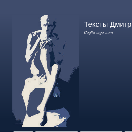
User
account
Тексты Дмитр
menu
Cogito ergo sum