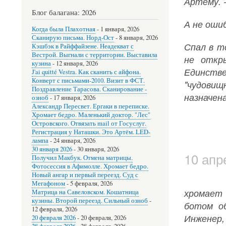
Артёму. -
Блог балагана: 2026
А не ошиб
Когда была Плахотная
-
1 января, 2026
Сканирую письма. Норд-Ост
-
8 января, 2026
Спал в т
Кэшбэк в Райффайзене. Неадекват с
Вестрой. Выгнали с территории. Выставила
не откр
кузина
-
12 января, 2026
Единстве
J'ai quitté Vestra. Как сканить с айфона.
Конверт с письмами-2010. Визит в ФСТ.
"чудовищ
Поздравление Тарасова. Сканирование -
назначена
озноб
-
17 января, 2026
Александр Пересвет. Ергаки в переписке.
Хромает бедро. Маленький доктор. "Лес"
Островского. Отвязать mail от Госуслуг.
Регистрация у Наташки. Это Артём. LED-
лампа
-
24 января, 2026
30 января 2026
-
30 января, 2026
10 апр
Получил Макбук. Отмена матрицы.
Фотосессия в Афимолле. Хромает бедро.
Новый ангар и первый переезд. Суд с
Мегафоном
-
5 февраля, 2026
хромает 
Матрица на Савеловском. Кошатница
кузины. Второй переезд. Сильный озноб
-
ботом об
12 февраля, 2026
Инженер,
20 февраля 2026
-
20 февраля, 2026