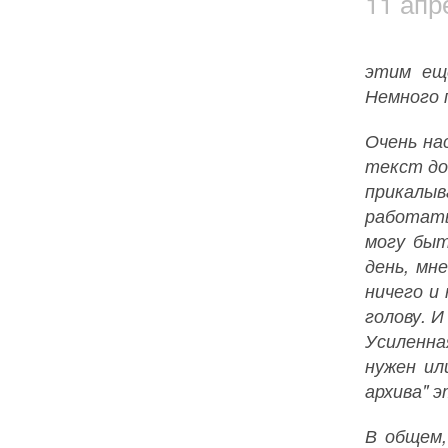
11 апр
этим еще
Немного п
Очень на
текст до
прикалыв
работать
могу быт
день, мн
ничего и
голову. 
Усиленна
нужен ил
архива" э
В общем,