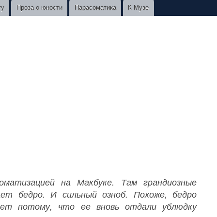
ту
Проза о юности
Парасоматика
К Музе
оматизацией на Макбуке. Там грандиозные
ает бедро. И сильный озноб. Похоже, бедро
ает потому, что ее вновь отдали ублюдку