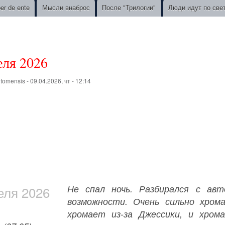
ber de ente
Мысли внаброс
После "Трилогии"
Люди идут по све
еля 2026
о
tomensis
-
09.04.2026, чт - 12:14
Не спал ночь. Разбирался с авт
еля 2026
возможности. Очень сильно хром
хромает из-за Джессики, и хром