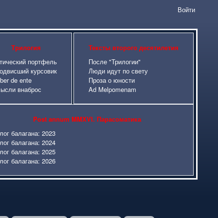
Войти
сайта
Трилогия
Тексты второго десятилетия
тический портфель
После "Трилогии"
одвисший курсовик
Люди идут по свету
iber de ente
Проза о юности
ысли внаброс
Ad Melpomenam
Post annum MMXVI. Парасоматика
лог балагана: 2023
лог балагана: 2024
лог балагана: 2025
лог балагана: 2026