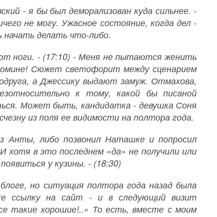
кий - я бы был деморализован куда сильнее. -
ичего не могу. Ужасное состояние, когда дел -
 начать делать что-либо.
ют ноги. - (17:10) - Меня не пытаются женить
 помине! Сюжет светофорит между сценарием
одруга, а Джессику выдают замуж. Отмахова,
езотносительно к тому, какой бы писаной
аться. Может быть, кандидатка - девушка Соня
счезну из поля ее видимости на полтора года.
 из Анты, либо позвонил Наташке и попросил
 И хотя в это последнем «да» не получили или
появиться у кузины. - (18:30)
 блоге, но ситуация полтора года назад была
ке ссылку на сайт - и в следующий визит
се такие хорошие!..» То есть, вместе с моим