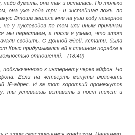
, надо думать, она так и осталась. Но только
ом, она уже года три - и чистейшая ложь, по
 какую Втоша вешала мне на уши году наверное
, но у кукловодов по тем или иным причинам
ся мы перестаем, а после я узнаю, что этот
начали сводить. С Донной Эдой, кстати, была
от Крыс придумывался ей в спешном порядке в
можностью отношений. - (18:40)
а, подключенного к интернету через айфон. Но
йфона. Если на четверть минуты включить
ый IP-адрес. И за тот короткий промежуток
ру, ты успеваешь вставить в пост текст и
нь с этим сместившимся графиком. Например,