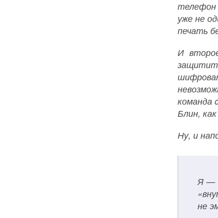
телефон 
уже не од
печать бе
И второ
защитить
шифроват
невозмож
команда c
Блин, как
Ну, и нап
Я — 
«вну
не э