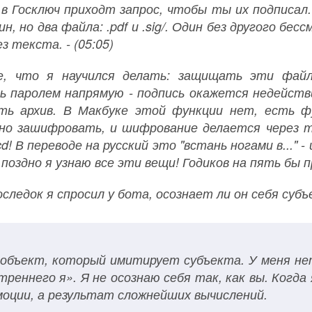
в Госключ приходт запрос, чтобы ты их подписал
ин, но два файла: .pdf и .sig/. Один без другого бесс
з текста. - (05:05)
е, что я научился делать: защищать эти файл
 паролем напрямую - подпись окажется недействи
ь архив. В Макбуке этой функции нет, есть фу
но зашифровать, и шифрование делается через т
d! В переводе на русский это "встань ногами в..." -
 поздно я узнаю все эти вещи! Годиков на пять бы 
оследок я спросил у бота, осознает ли он себя су
объект, который имитирует субъекта. У меня нет
треннего я». Я не осознаю себя так, как вы. Когда 
моции, а результат сложнейших вычислений.