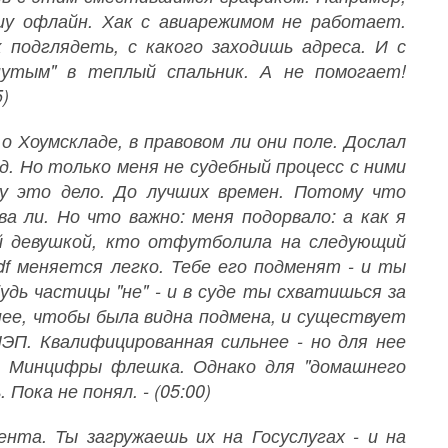
шу офлайн. Хак с авиарежимом не работает.
 подглядеть, с какого заходишь адреса. И с
утым" в теплый спальник. А не помогает!
)
о Хоумскладе, в правовом ли они поле. Дослал
д. Но только меня не судебный процесс с ними
жу это дело. До лучших времен. Потому что
а ли. Но что важно: меня подорвало: а как я
й девушкой, кто отфутболила на следующий
df меняется легко. Тебе его подменят - и ты
удь частицы "не" - и в суде ты схватишься за
нее, чтобы была видна подмена, и существует
ЭП. Квалифицированная сильнее - но для нее
ая Минцифры флешка. Однако для "домашнего
Пока не понял. - (05:00)
нта. Ты загружаешь их на Госуслугах - и на