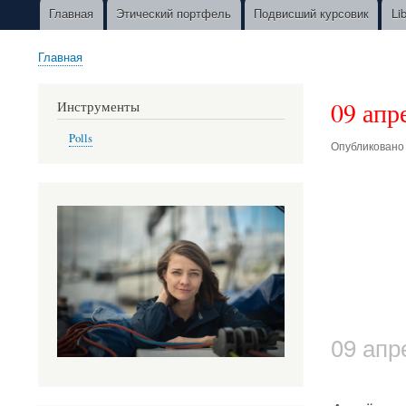
Главная
Этический портфель
Подвисший курсовик
Li
Main
navigation
Главная
Строка
навигации
09 апр
Инструменты
Polls
Опубликован
09 апр