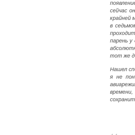
появлени
сейчас о
крайней 
в седьмо
проходит
парень у
абсолютн
тот же д
Нашел сп
я не по
авиарежи
времени,
сохранить