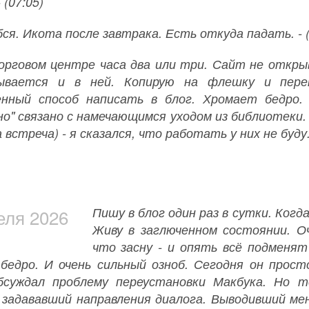
 (07:05)
ся. Икота после завтрака. Есть откуда падать. - (
орговом центре часа два или три. Сайт не откры
ывается и в ней. Копирую на флешку и пере
нный способ написать в блог. Хромает бедро. 
но" связано с намечающимся уходом из библиотеки. 
 встреча) - я сказался, что работать у них не буду. 
Пишу в блог один раз в сутки. Когд
еля 2026
Живу в заглюченном состоянии. О
что засну - и опять всё подменят
бедро. И очень сильный озноб. Сегодня он прос
суждал проблему переустановки Макбука. Но т
 задававший направления диалога. Выводивший ме