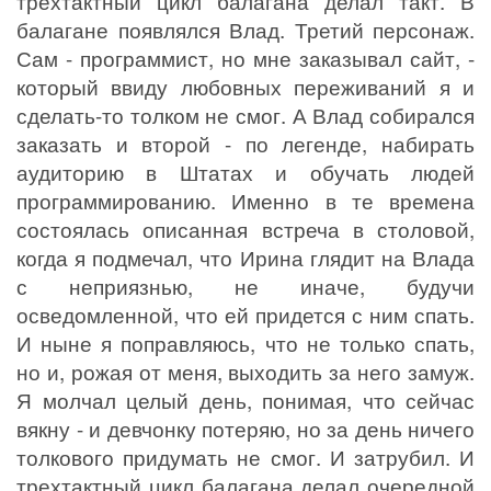
трехтактный цикл балагана делал такт. В
балагане появлялся Влад. Третий персонаж.
Сам - программист, но мне заказывал сайт, -
который ввиду любовных переживаний я и
сделать-то толком не смог. А Влад собирался
заказать и второй - по легенде, набирать
аудиторию в Штатах и обучать людей
программированию. Именно в те времена
состоялась описанная встреча в столовой,
когда я подмечал, что Ирина глядит на Влада
с неприязнью, не иначе, будучи
осведомленной, что ей придется с ним спать.
И ныне я поправляюсь, что не только спать,
но и, рожая от меня, выходить за него замуж.
Я молчал целый день, понимая, что сейчас
вякну - и девчонку потеряю, но за день ничего
толкового придумать не смог. И затрубил. И
трехтактный цикл балагана делал очередной