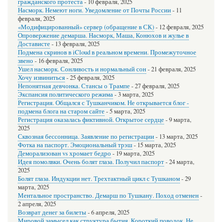
гражданского протеста
-
10 февраля, 2025
Насморк. Немеют ноги. Уведомление от Почты России
-
11
февраля, 2025
«Модифицированный» сервер (обращение в СК)
-
12 февраля, 2025
Опровержение демарша. Насморк, Маша, Конюхов и жулье в
Достависте
-
13 февраля, 2025
Подмена скринов в iCloud в реальном времени. Промежуточное
звено
-
16 февраля, 2025
Ушел насморк. Сонливость и нормальный сон
-
21 февраля, 2025
Хочу извиниться
-
25 февраля, 2025
Непонятная девчонка. Стансы о Трампе
-
27 февраля, 2025
Экспансия политического режима
-
3 марта, 2025
Регистрация. Общался с Тушканчиком. Не открывается блог -
подмена блога на старом сайте
-
5 марта, 2025
Регистрация оказалась фиктивной. Открытое сердце
-
9 марта,
2025
Сквозная бессонница. Заявление по регистрации
-
13 марта, 2025
Фотка на паспорт. Эмоциональный трэш
-
15 марта, 2025
Деморализован vs хромает бедро
-
19 марта, 2025
Идея помолвки. Очень болят глаза. Получил паспорт
-
24 марта,
2025
Болят глаза. Индукции нет. Трехтактный цикл с Тушканом
-
29
марта, 2025
Ментальное пространство. Демарш по Тушкану. Поход отменен
-
2 апреля, 2025
Возврат денег за билеты
-
6 апреля, 2025
Мировой замысел как структура бытия. Короткий поводок. Не