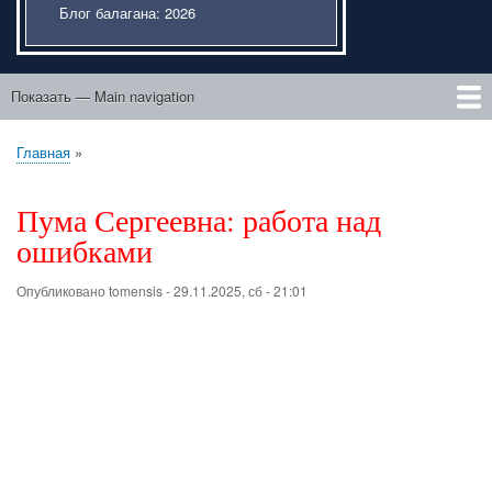
Блог балагана: 2026
Показать — Main navigation
Main
navigation
Главная
Этический портфель
Подвисший курсовик
Liber de ente
Мысли внаброс
После "Трилогии"
Люди идут по свету
Проза о юности
Парасоматика
К Музе
Главная
Строка
навигации
Пума Сергеевна: работа над
ошибками
Опубликовано
tomensis
-
29.11.2025, сб - 21:01