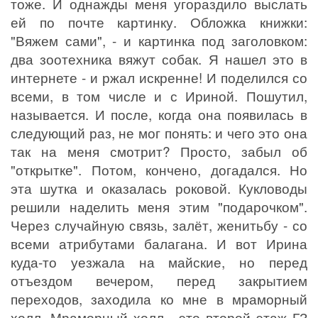
тоже. И однажды меня угораздило выслать
ей по почте картинку. Обложка книжки:
"Вяжем сами", - и картинка под заголовком:
два зоотехника вяжут собак. Я нашел это в
интернете - и ржал искренне! И поделился со
всеми, в том числе и с Ириной. Пошутил,
называется. И после, когда она появилась в
следующий раз, не мог понять: и чего это она
так на меня смотрит? Просто, забыл об
"открытке". Потом, кончено, догадался. Но
эта шутка и оказалась роковой. Кукловоды
решили наделить меня этим "подарочком".
Через случайную связь, залёт, женитьбу - со
всеми атрибутами балагана. И вот Ирина
куда-то уезжала на майские, но перед
отъездом вечером, перед закрытием
переходов, заходила ко мне в мраморный
холл. Мраморный холл - это второй этаж ГЗ