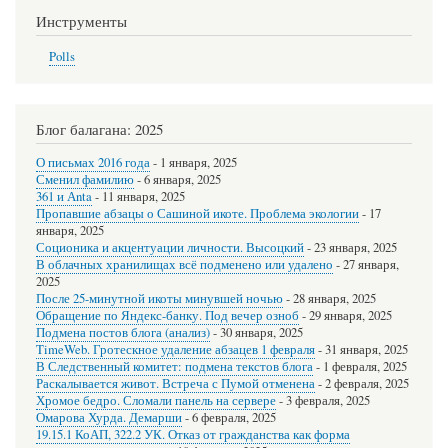
Инструменты
Polls
Блог балагана: 2025
О письмах 2016 года
-
1 января, 2025
Сменил фамилию
-
6 января, 2025
361 и Аnta
-
11 января, 2025
Пропавшие абзацы о Сашиной икоте. Проблема экологии
-
17
января, 2025
Соционика и акцентуации личности. Высоцкий
-
23 января, 2025
В облачных хранилищах всё подменено или удалено
-
27 января,
2025
После 25-минутной икоты минувшей ночью
-
28 января, 2025
Обращение по Яндекс-банку. Под вечер озноб
-
29 января, 2025
Подмена постов блога (анализ)
-
30 января, 2025
TimeWeb. Гротескное удаление абзацев 1 февраля
-
31 января, 2025
В Следственный комитет: подмена текстов блога
-
1 февраля, 2025
Раскалывается живот. Встреча с Пумой отменена
-
2 февраля, 2025
Хромое бедро. Сломали панель на сервере
-
3 февраля, 2025
Омарова Хурда. Демарши
-
6 февраля, 2025
19.15.1 КоАП, 322.2 УК. Отказ от гражданства как форма