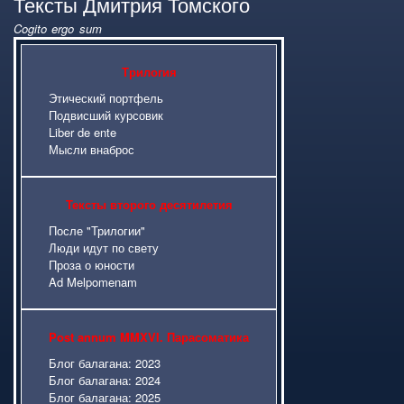
Тексты Дмитрия Томского
Cogito ergo sum
Карта сайта
Трилогия
Этический портфель
Подвисший курсовик
Liber de ente
Мысли внаброс
Тексты второго десятилетия
После "Трилогии"
Люди идут по свету
Проза о юности
Ad Melpomenam
Post annum MMXVI. Парасоматика
Блог балагана: 2023
Блог балагана: 2024
Блог балагана: 2025