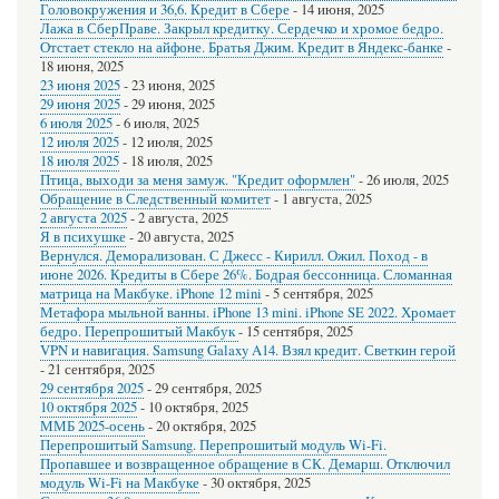
Головокружения и 36,6. Кредит в Сбере
-
14 июня, 2025
Лажа в СберПраве. Закрыл кредитку. Сердечко и хромое бедро.
Отстает стекло на айфоне. Братья Джим. Кредит в Яндекс-банке
-
18 июня, 2025
23 июня 2025
-
23 июня, 2025
29 июня 2025
-
29 июня, 2025
6 июля 2025
-
6 июля, 2025
12 июля 2025
-
12 июля, 2025
18 июля 2025
-
18 июля, 2025
Птица, выходи за меня замуж. "Кредит оформлен"
-
26 июля, 2025
Обращение в Следственный комитет
-
1 августа, 2025
2 августа 2025
-
2 августа, 2025
Я в психушке
-
20 августа, 2025
Вернулся. Деморализован. С Джесс - Кирилл. Ожил. Поход - в
июне 2026. Кредиты в Сбере 26%. Бодрая бессонница. Сломанная
матрица на Макбуке. iPhone 12 mini
-
5 сентября, 2025
Метафора мыльной ванны. iPhone 13 mini. iPhone SE 2022. Хромает
бедро. Перепрошитый Макбук
-
15 сентября, 2025
VPN и навигация. Samsung Galaxy A14. Взял кредит. Светкин герой
-
21 сентября, 2025
29 сентября 2025
-
29 сентября, 2025
10 октября 2025
-
10 октября, 2025
ММБ 2025-осень
-
20 октября, 2025
Перепрошитый Samsung. Перепрошитый модуль Wi-Fi.
Пропавшее и возвращенное обращение в СК. Демарш. Отключил
модуль Wi-Fi на Макбуке
-
30 октября, 2025