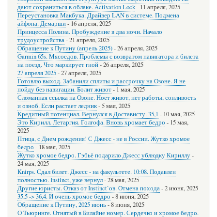
дают сохраниться в облаке. Activation Lock
-
11 апреля, 2025
Переустановка Макбука. Драйвер LAN в системе. Подмена
айфона. Демарши
-
16 апреля, 2025
Принцесса Полина. Пробуждение в два ночи. Начало
трудоустройства
-
21 апреля, 2025
Обращение к Путину (апрель 2025)
-
26 апреля, 2025
Garmin 65s. Мясоедов. Проблемы с возвратом навигатора и билета
на поезд. Что маркирует гной
-
26 апреля, 2025
27 апреля 2025
-
27 апреля, 2025
Готовлю выход. Забанили сплиты и рассрочку на Озоне. Я не
пойду без навигации. Болит живот
-
1 мая, 2025
Сломанная ссылка на Озоне. Ноет живот, нет работы, сонливость
и озноб. Если растает ледник
-
5 мая, 2025
Кредитный потенциал. Вернулся в Достависту. 35,1
-
10 мая, 2025
Это Кирилл. Летаргия. Голгофа. Вновь хромает бедро
-
15 мая,
2025
Птица, с Днем рождения! С Джесс - не в России. Жутко хромое
бедро
-
18 мая, 2025
Жутко хромое бедро. Гэбьё подарило Джесс ублюдку Кириллу
-
24 мая, 2025
Knirps. Сдал билет. Джесс - на факультете. 10:08. Подавлен
полностью. Instinct, уже вернул
-
28 мая, 2025
Другие юристы. Отказ от Instinct`ов. Отмена похода
-
2 июня, 2025
35,5 -> 36,4. И очень хромое бедро
-
8 июня, 2025
Обращение к Путину, 2025 июнь
-
8 июня, 2025
О Тьюринге. Отнятый в Билайне номер. Сердечко и хромое бедро.