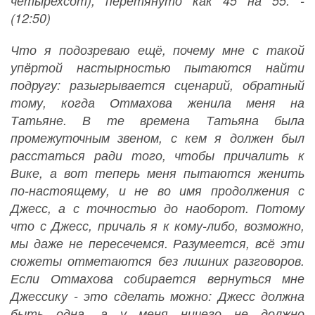
четырехсот), перетянуто как 45 на 55. -
(12:50)
Что я подозреваю ещё, почему мне с такой
упëртой настырностью пытаются найти
подругу: разыгрывается сценарий, обратный
тому, когда Отмахова женила меня на
Татьяне. В те времена Татьяна была
промежуточным звеном, с кем я должен был
расстаться ради того, чтобы причалить к
Вике, а вот теперь меня пытаются женить
по-настоящему, и не во имя продолжения с
Джесс, а с точностью до наоборот. Потому
что с Джесс, причаль я к кому-либо, возможно,
мы даже не пересечемся. Разумеется, всё эти
сюжеты отметаются без лишних разговоров.
Если Отмахова собирается вернуться мне
Джессику - это сделать можно: Джесс должна
быть одна, а у меня ничего не должно