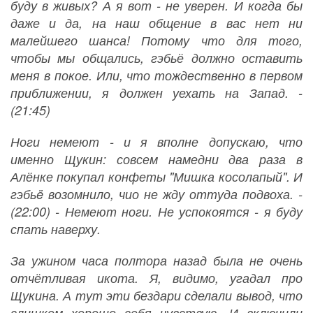
буду в живых? А я вот - не уверен. И когда бы
даже и да, на наш общение в вас нет ни
малейшего шанса! Потому что для того,
чтобы мы общались, гэбьё должно оставить
меня в покое. Или, что тождественно в первом
приближении, я должен уехать на Запад. -
(21:45)
Ноги немеют - и я вполне допускаю, что
именно Щукин: совсем намедни два раза в
Алёнке покупал конфеты "Мишка косолапый". И
гэбьë возомнило, чио не жду оттуда подвоха. -
(22:00) - Немеют ноги. Не успокоятся - я буду
спать наверху.
За ужином часа полтора назад была не очень
отчётливая икота. Я, видимо, угадал про
Щукина. А тут эти бездари сделали вывод, что
слишком хорошо себя чувствую. И включили