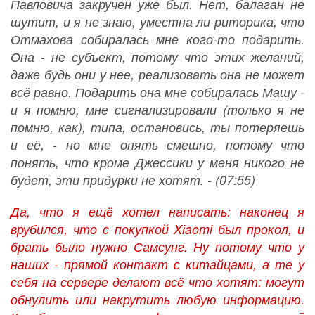
Павловича закручен уже был. Нет, балаган не
шутит, и я не знаю, уместна ли риторика, что
Отмахова собиралась мне кого-то подарить.
Она - не субъект, потому что этих желаний,
даже будь они у нее, реализовать она не может
всë равно. Подарить она мне собиралась Машу -
и я помню, мне сигнализировали (только я не
помню, как), типа, остановись, ты потеряешь
и её, - но мне опять смешно, потому что
понять, что кроме Джессики у меня никого не
будет, эти придурки не хотят. - (07:55)
Да, что я ещё хотел написать: наконец я
врубился, что с покупкой Xiaomi был прокол, и
брать было нужно Самсунг. Ну потому что у
наших - прямой контакт с китайцами, а те у
себя на сервере делают всё что хотят: могут
обнулить или накрутить любую информацию.