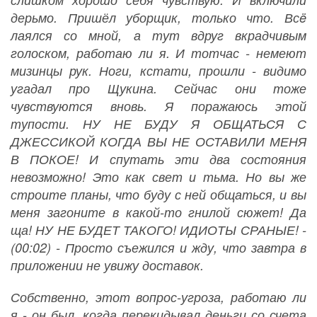
дерьмо. Пришёл уборщик, только что. Всë
лаялся со мной, а тут вдруг вкрадчивым
голоском, работаю ли я. И тотчас - немеют
мизинцы рук. Ноги, кстати, прошли - видимо
угадал про Щукина. Сейчас они тоже
чувствуются вновь. Я поражаюсь этой
тупости. НУ НЕ БУДУ Я ОБЩАТЬСЯ С
ДЖЕССИКОЙ КОГДА ВЫ НЕ ОСТАВИЛИ МЕНЯ
В ПОКОЕ! И спутать эти два состояния
невозможно! Это как свет и тьма. Но вы же
строите планы, что буду с ней общаться, и вы
меня загоните в какой-то гнилой сюжет! Да
ща! НУ НЕ БУДЕТ ТАКОГО! ИДИОТЫ СРАНЫЕ! -
(00:02) - Просто съежился и жду, что завтра в
приложении не увижу доставок.
Собственно, этот вопрос-угроза, работаю ли
я - он был, когда перекидывал деньги со счета