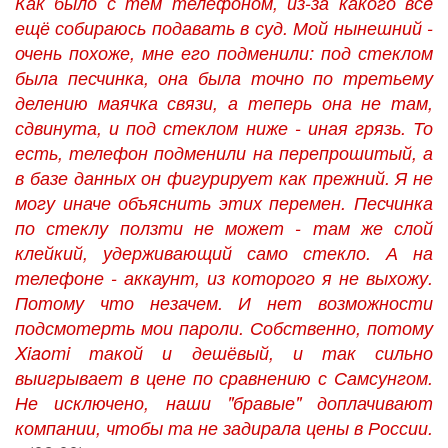
Как было с тем телефоном, из-за какого всë
ещё собираюсь подавать в суд. Мой нынешний -
очень похоже, мне его подменили: под стеклом
была песчинка, она была точно по третьему
делению маячка связи, а теперь она не там,
сдвинута, и под стеклом ниже - иная грязь. То
есть, телефон подменили на перепрошитый, а
в базе данных он фигурирует как прежний. Я не
могу иначе объяснить этих перемен. Песчинка
по стеклу ползти не может - там же слой
клейкий, удерживающий само стекло. А на
телефоне - аккаунт, из которого я не выхожу.
Потому что незачем. И нет возможности
подсмотерть мои пароли. Собственно, потому
Xiaomi такой и дешёвый, и так сильно
выигрывает в цене по сравнению с Самсунгом.
Не исключено, наши "бравые" доплачивают
компании, чтобы та не задирала цены в России.