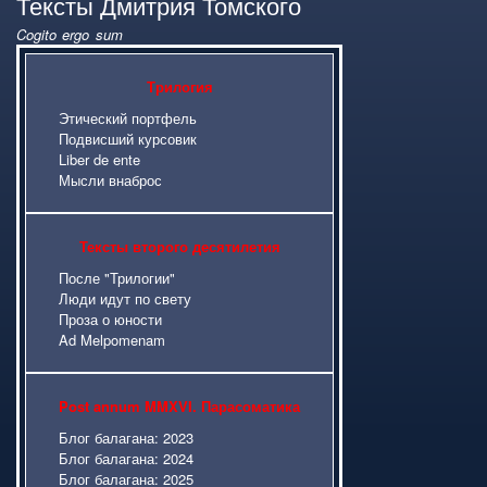
Тексты Дмитрия Томского
Cogito ergo sum
Карта сайта
Трилогия
Этический портфель
Подвисший курсовик
Liber de ente
Мысли внаброс
Тексты второго десятилетия
После "Трилогии"
Люди идут по свету
Проза о юности
Ad Melpomenam
Post annum MMXVI. Парасоматика
Блог балагана: 2023
Блог балагана: 2024
Блог балагана: 2025