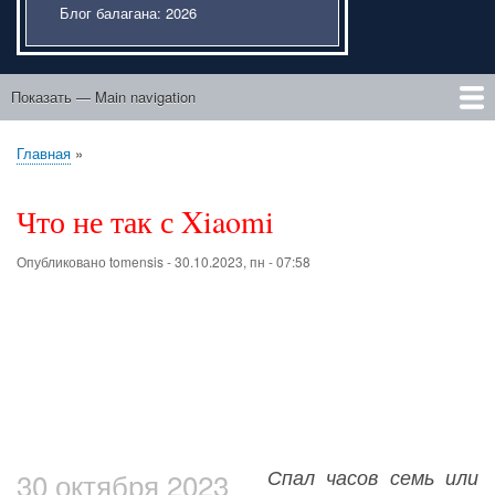
Блог балагана: 2026
Показать — Main navigation
Main
navigation
Главная
Этический портфель
Подвисший курсовик
Liber de ente
Мысли внаброс
После "Трилогии"
Люди идут по свету
Проза о юности
Парасоматика
К Музе
Главная
Строка
навигации
Что не так с Xiaomi
Опубликовано
tomensis
-
30.10.2023, пн - 07:58
Спал часов семь или
30 октября 2023