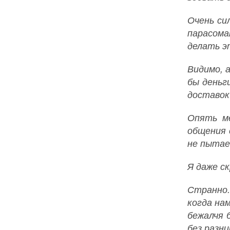
Очень си
парасома
делать эт
Видимо, 
бы деньг
доставок:
Опять ме
общения 
не пытае
Я даже ск
Странно.
когда на
бежалчя 
без разни