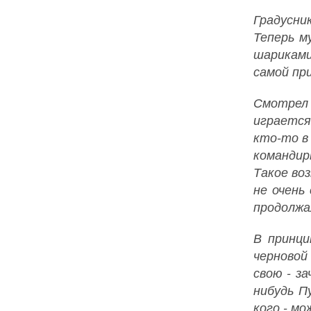
Градусник
Теперь м
шариками
самой при
Смотрел 
играется
кто-то в
командир
Такое воз
не очень
продолжал
В принци
черновой
свою - з
нибудь П
кого - мо