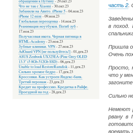
обращении к Путину
-
29.окт.23
часть 2
.
Что не так с Xiaomi
-
30.окт.23
Забанили на Авито. iPhone 5
-
04.ноя.23
iPhone 12 mini
-
09.ноя.23
Заведены
Глобальная переоценка
-
14.ноя.23
в поход.
Реанимация ноутбуков. Погиб зуб
-
17.ноя.23
спальника
Получасовая икота. Черная пятница в
HTML-Academy
-
23.ноя.23
Пришла о
Зубные клиники. VPN
-
27.ноя.23
AdGuard VPN [не пользуйтесь!]
-
01.дек.23
Очень пох
ASUS Zenbook UX325EA (Pine Grey OLED
13.3" i5 8Gb-512Gb SSD)
-
06.дек.23
Просто, 
Unable to load RestoreRamdisk
-
11.дек.23
Сильно хромое бедро
-
17.дек.23
что у ме
Кроссовки. Как устроен Яндекс-банк.
загоните 
Третий перонаж
-
23.дек.23
Кредит на профессию. Кредитка в Райфе.
Проездной на год
-
28.дек.23
Сильно н
Немеют р
рвану в 
готовится
воевать 