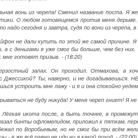
льная вонь из черепа! Сменил название поста. Я ж
тики. О любом готовящемся против меня дерьме. 
о надо сегодня и завтра, судя по вони из черепа, в 
айфон не дали купить по этой же самой причине. Я 
и, а с деньгами я уже смог бы больше, чем без ни
 мне готовят призыв. - (18:20)
рзостный запах. Он проходил. Отмахова, а хоч
с Джессикой? Ты, наверно, и не догадываешься. НЕ
шься устроить мне лажу - и я и она спокойно уеде
рываться не буду никуда! У меня череп гниет! Я не г
 Лёгкая икота после, а быть точнее, в промежут
мазал бинты офломелидом, приложил к пяткам, пер
бежал по Воробьевым, но не смог бы при всём жела
цы - я же всё равно не иду ни в какой поход. - (22:00)