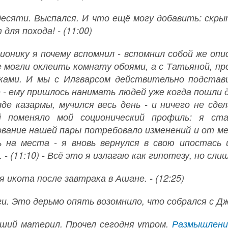
десяти. Выспался. И что ещё могу добавить: скры
для похода! - (11:00)
ционику я почему вспомнил - вспомнил собой же оп
е могли оклеить комнату обоями, а с Татьяной, про
ками. И мы с Илгварсом действительно подстави
 - ему пришлось нанимать людей уже когда пошли д
зде казармы, мучился весь день - и ничего не сде
й поменяло мой соционический профиль: я ст
вание нашей пары потребовало изменений и от меня
ь на места - я вновь вернулся в свою ипостась
 - (11:10) - Всё это я излагаю как гипотезу, но сли
 икота после завтрака в Ашане. - (12:25)
и. Это дерьмо опять возомнило, что собрался с Джес
ший материл. Прочел сегодня утром.
Размышления