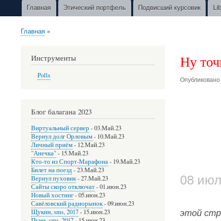
Главная
Этический портфель
Подвисший курсовик
Li
Main
navigation
Главная
Строка
навигации
Ну точ
Инструменты
Polls
Опубликован
Блог балагана 2023
Виртуальный сервер
-
03.Май.23
Вернул долг Орловым
-
10.Май.23
Личный приём
-
12.Май.23
"Анечка"
-
15.Май.23
Кто-то из Спорт-Марафона
-
19.Май.23
Билет на поезд
-
23.Май.23
08 июл
Вернул пуховик
-
27.Май.23
Сайты скоро отключат
-
01.июн.23
Новый хостинг
-
05.июн.23
Савёловский радиорынок
-
09.июн.23
этой стра
Щукин, sms, 2017
-
15.июн.23
Пума, sms, 2017
-
15.июн.23