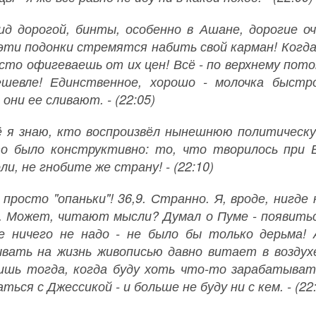
д дорогой, бинты, особенно в Ашане, дорогие оч
эти подонки стремятся набить свой карман! Когда 
осто офигеваешь от их цен! Всё - по верхнему пот
шевле! Единственное, хорошо - молочка быстр
они ее сливают. - (22:05)
ё я знаю, кто воспроизвёл нынешнюю политическ
о было конструктивно: то, что творилось при Е
ли, не гнобите же страну! - (22:10)
 просто "опаньки"! 36,9. Странно. Я, вроде, нигде
. Может, читают мысли? Думал о Пуме - появитьс
е ничего не надо - не было бы только дерьма! 
вать на жизнь живописью давно витает в воздухе
ишь тогда, когда буду хоть что-то зарабатывать
ться с Джессикой - и больше не буду ни с кем. - (