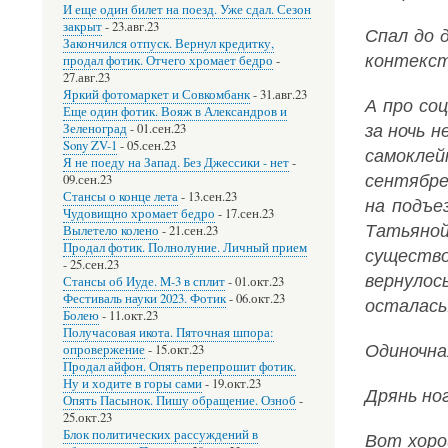
И еще один билет на поезд. Уже сдал. Сезон
закрыт
-
23.авг.23
Спал до 
Закончился отпуск. Вернул кредитку,
контекст 
продал фотик. Отчего хромает бедро
-
27.авг.23
Яркий фотомаркет и Совкомбанк
-
31.авг.23
А про со
Еще один фотик. Вояж в Александров и
за ночь н
Зеленоград
-
01.сен.23
Sony ZV-1
-
05.сен.23
самоклей
Я не поеду на Запад. Без Джессики - нет
-
сентябре
09.сен.23
Стансы о конце лета
-
13.сен.23
на подъе
Чудовищно хромает бедро
-
17.сен.23
Татьяно
Вылетело колено
-
21.сен.23
Продал фотик. Полнолуние. Личный прием
существо
-
25.сен.23
вернулос
Стансы об Иуде. M-3 в сплит
-
01.окт.23
Фестиваль науки 2023. Фотик
-
06.окт.23
осталась.
Болею
-
11.окт.23
Получасовая икота. Пяточная шпора:
Одиночная
опровержение
-
15.окт.23
Продал айфон. Опять перепрошит фотик.
Ну и ходите в горы сами
-
19.окт.23
Дрянь ног
Опять Пасынок. Пишу обращение. Озноб
-
25.окт.23
Блок политических рассуждений в
Вот хоро