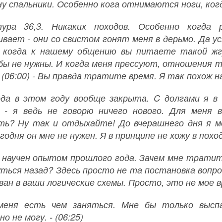
у спальники. Особенно кога отнимаются ноги, когда
тура 36,3. Никаких походов. Особенно когда 
ивает - они со свистом гонят меня в дерьмо. Да ус
 когда к нашему общению вы питаете такой жг
бы не нужны. И когда меня прессуют, отношения та
- (06:00) - Вы правда тратите время. Я так похож 
ода в этом году вообще закрыта. C долгами я в 
 - я ведь не говорю ничего нового. Для меня в
ть? Ну так и отдыхайте! До вчерашнего дня я 
егодня он мне не нужен. Я в принципе не хожу в поход
 научен опытом прошлого года. Зачем мне тратит
уться назад? Здесь просто не та постановка вопро
ан в ваши логические схемы. Просто, это не мое вр
меня есть чем заняться. Мне бы только высп
о не могу. - (06:25)