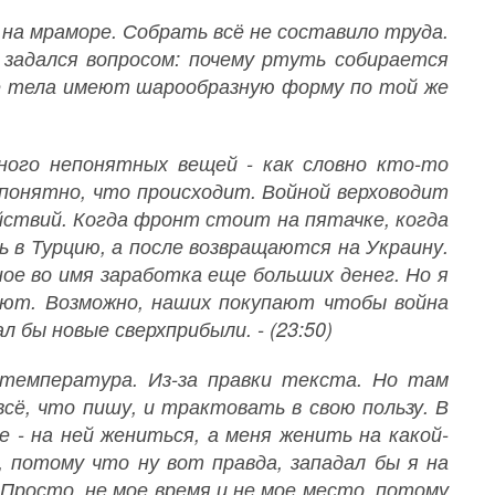
- на мраморе. Собрать всё не составило труда.
, задался вопросом: почему ртуть собирается
ые тела имеют шарообразную форму по той же
ного непонятных вещей - как словно кто-то
епонятно, что происходит. Войной верховодит
йствий. Когда фронт стоит на пятачке, когда
 в Турцию, а после возвращаются на Украину.
рное во имя заработка еще больших денег. Но я
вают. Возможно, наших покупают чтобы война
 бы новые сверхприбыли. - (23:50)
х температура. Из-за правки текста. Но там
сё, что пишу, и трактовать в свою пользу. В
е - на ней жениться, а меня женить на какой-
, потому что ну вот правда, западал бы я на
! Просто, не мое время и не мое место, потому