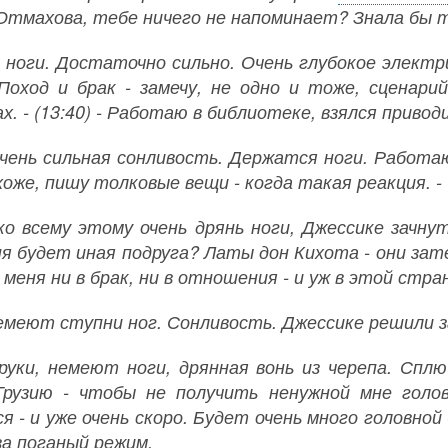
 Отмахова, тебе ничего не напоминает? Знала бы ты
 ноги. Достаточно сильно. Очень глубокое электр
 Поход и брак - замечу, не одно и тоже, сценар
х. - (13:40) - Работаю в библиотеке, взялся приво
чень сильная сонливость. Держатся ноги. Работаю
оже, пишу толковые вещи - когда такая реакция. - 
ко всему этому очень дрянь ноги, Джессике зачн
ня будет иная подруга? Латы дон Кихота - они зате
меня ни в брак, ни в отношения - и уж в этой стране
емеют ступни ног. Сонливость. Джессике решили за
уки, немеют ноги, дрянная вонь из черепа. Сплю
Грузию - чтобы не получить ненужной мне голов
 - и уже очень скоро. Будет очень много головной 
за поганый режим.