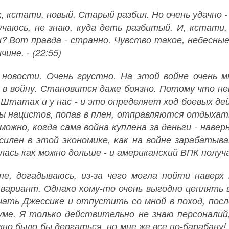
, кстати, новый. Старый разбил. Но очень удачно 
учаюсь, не знаю, куда деть разбитый. И, кстати
? Вот правда - странно. Чувство такое, небесн
чине. - (22:55)
новости. Очень грустно. На этой войне очень м
 в войну. Становится даже боязно. Потому что н
 Штатах и у нас - и это определяет ход боевых де
ы нацистов, попав в плен, отправляются отдыхать
можно, когда сама война куплена за деньги - наве
 силен в этой экономике, как на войне зарабаты
ась как можно дольше - и американский ВПК получал
пе, догадываюсь, из-за чего могла пойти навер
 вариант. Однако кому-то очень выгодно цеплять в
ачать Джессике и отпустить со мной в поход, посл
уме. Я только действительно не знаю персоналий
жно было бы дергаться, но мне же все по-барабану