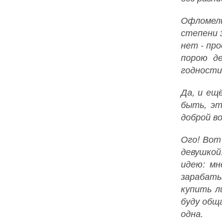
Офломели
степени 
нет - пр
порою де
годности 
Да, и ещ
быть, эт
доброй во
Ого! Вот
девушкой
идею: мн
зарабаты
купить л
буду обща
одна.