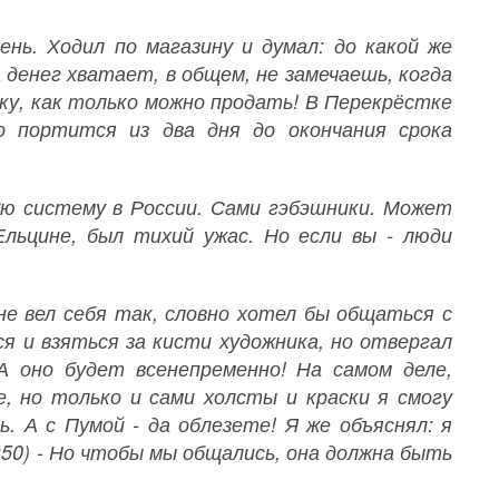
ень. Ходил по магазину и думал: до какой же
денег хватает, в общем, не замечаешь, когда
оку, как только можно продать! В Перекрёстке
о портится из два дня до окончания срока
ую систему в России. Сами гэбэшники. Может
льцине, был тихий ужас. Но если вы - люди
 не вел себя так, словно хотел бы общаться с
я и взяться за кисти художника, но отвергал
А оно будет всенепременно! На самом деле,
, но только и сами холсты и краски я смогу
. А с Пумой - да облезете! Я же объяснял: я
22:50) - Но чтобы мы общались, она должна быть