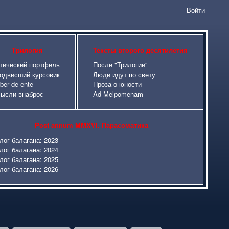
Войти
сайта
Трилогия
Тексты второго десятилетия
тический портфель
После "Трилогии"
одвисший курсовик
Люди идут по свету
iber de ente
Проза о юности
ысли внаброс
Ad Melpomenam
Post annum MMXVI. Парасоматика
лог балагана: 2023
лог балагана: 2024
лог балагана: 2025
лог балагана: 2026