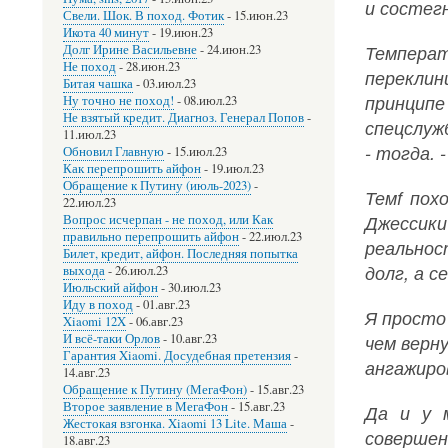
и состегн
Свели. Шок. В поход. Фотик
-
15.июн.23
Икота 40 минут
-
19.июн.23
Темпера
Долг Ирине Васильевне
-
24.июн.23
Не поход
-
28.июн.23
переклин
Битая чашка
-
03.июл.23
принципе
Ну точно не поход!
-
08.июл.23
Не взятый кредит. Диагноз. Генерал Попов
-
спецслуж
11.июл.23
- тогда. 
Обновил Главную
-
15.июл.23
Как перепрошить айфон
-
19.июл.23
Обращение к Путину (июль-2023)
-
Темf пох
22.июл.23
Джессики
Вопрос исчерпан - не поход, или Как
правильно перепрошить айфон
-
22.июл.23
реальнос
Билет, кредит, айфон. Последняя попытка
долг, а с
выхода
-
26.июл.23
Июльский айфон
-
30.июл.23
Иду в поход
-
01.авг.23
Я просто
Xiaomi 12X
-
06.авг.23
И всё-таки Орлов
-
10.авг.23
чем верн
Гарантия Xiaomi. Досудебная претензия
-
ангажиров
14.авг.23
Обращение к Путину (МегаФон)
-
15.авг.23
Второе заявление в МегаФон
-
15.авг.23
Да и у 
Жестокая взгонка. Xiaomi 13 Lite. Маша
-
совершенн
18.авг.23