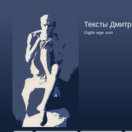
User
account
Тексты Дмитр
menu
Cogito ergo sum