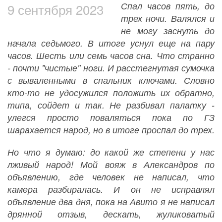
Спал часов пять, до
9 сентября 2023
трех ночи. Валялся и
не могу заснуть до
начала седьмого. В итоге уснул еще на пару
часов. Шесть или семь часов сна. Что странно
- почти "чистые" ноги. И расстегнутая сумочка
с вываленными в спальник ключами. Словно
кто-то не удосужился положить их обратно,
типа, сойдет и так. Не разбивал палатку -
улегся просто поваляться пока по ГЗ
шарахается народ, но в итоге проспал до трех.
Но что я думаю: до какой же степени у нас
лживый народ! Мой вояж в Александров по
объявлению, где человек не написал, что
камера разбиралась. И он не исправлял
объявление два дня, пока на Авито я не написал
дрянной отзыв, дескать, жуликоватый