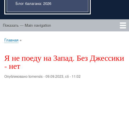
Блог балагана: 2026
Показать — Main navigation
Main
navigation
Главная
Этический портфель
Подвисший курсовик
Liber de ente
Мысли внаброс
После "Трилогии"
Люди идут по свету
Проза о юности
Парасоматика
К Музе
Главная
Строка
навигации
Я не поеду на Запад. Без Джессики
- нет
Опубликовано
tomensis
-
09.09.2023, сб - 11:02