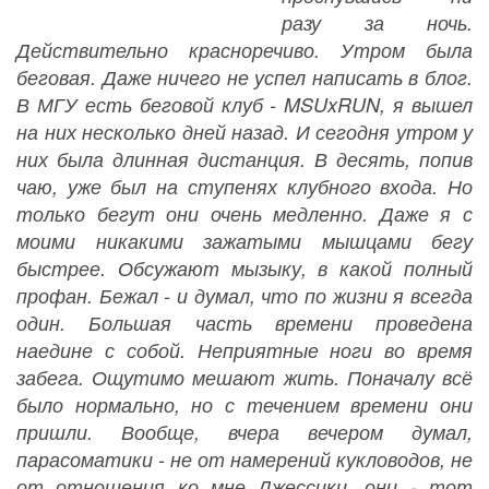
разу за ночь.
Действительно красноречиво. Утром была
беговая. Даже ничего не успел написать в блог.
В МГУ есть беговой клуб - MSUxRUN, я вышел
на них несколько дней назад. И сегодня утром у
них была длинная дистанция. В десять, попив
чаю, уже был на ступенях клубного входа. Но
только бегут они очень медленно. Даже я с
моими никакими зажатыми мышцами бегу
быстрее. Обсужают мызыку, в какой полный
профан. Бежал - и думал, что по жизни я всегда
один. Большая часть времени проведена
наедине с собой. Неприятные ноги во время
забега. Ощутимо мешают жить. Поначалу всё
было нормально, но с течением времени они
пришли. Вообще, вчера вечером думал,
парасоматики - не от намерений кукловодов, не
от отношения ко мне Джессики, они - тот