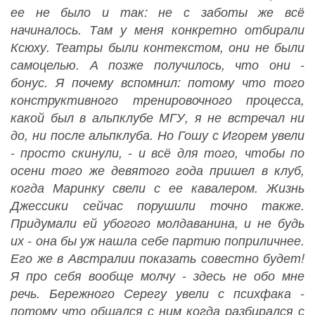
ее не было и так: не с заботы же всё
начиналось. Там у меня конкретно отбирали
Ксюху. Театры были контекстом, они не были
самоцелью. А позже получилось, что они -
бонус. Я почему вспомнил: потому что того
конструктивного тренировочного процесса,
какой был в альпклубе МГУ, я не встречал ни
до, ни после альпклуба. Но Гошу с Игорем увели
- просто скинули, - и всё для того, чтобы по
осени того же девятого года пришел в клуб,
когда Маринку свели с ее кавалером. Жизнь
Джессики сейчас порушили точно также.
Придумали ей убогого молдаванина, и не будь
их - она бы уж нашла себе партию поприличнее.
Его же в Австралии показать совестно будет!
Я про себя вообще молчу - здесь не обо мне
речь. Бережного Серегу увели с психфака -
потому что общался с ним когда разбирался с