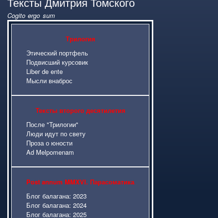
Тексты Дмитрия Томского
Cogito ergo sum
Карта сайта
Трилогия
Этический портфель
Подвисший курсовик
Liber de ente
Мысли внаброс
Тексты второго десятилетия
После "Трилогии"
Люди идут по свету
Проза о юности
Ad Melpomenam
Post annum MMXVI. Парасоматика
Блог балагана: 2023
Блог балагана: 2024
Блог балагана: 2025