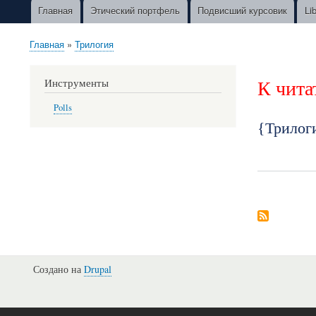
Главная
Этический портфель
Подвисший курсовик
Li
Main
navigation
Главная
Трилогия
Строка
навигации
К чита
Инструменты
Polls
{Трилог
Создано на
Drupal