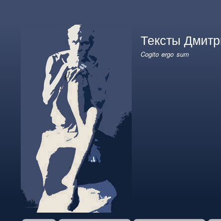
User
account
Тексты Дмитр
menu
Cogito ergo sum