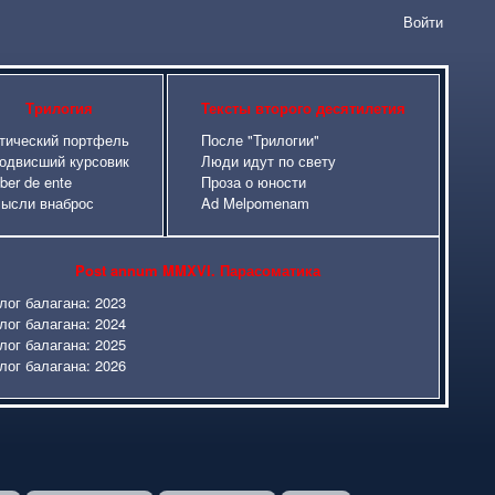
Войти
сайта
Трилогия
Тексты второго десятилетия
тический портфель
После "Трилогии"
одвисший курсовик
Люди идут по свету
iber de ente
Проза о юности
ысли внаброс
Ad Melpomenam
Post annum MMXVI. Парасоматика
лог балагана: 2023
лог балагана: 2024
лог балагана: 2025
лог балагана: 2026